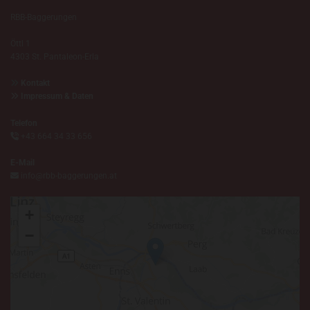
RBB-Baggerungen
Öttl 1
4303 St. Pantaleon-Erla

Kontakt

Impressum & Daten
Telefon

+43 664 34 33 656
E-Mail

info@rbb-baggerungen.at
+
−