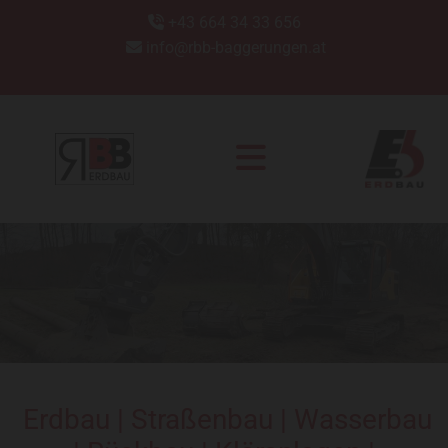
+43 664 34 33 656

info@rbb-baggerungen.at

Erdbau | Straßenbau | Wasserbau